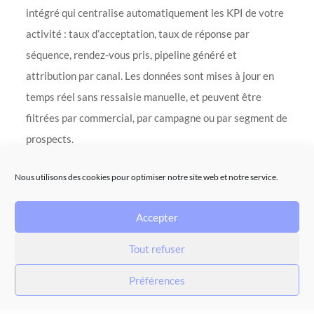
intégré qui centralise automatiquement les KPI de votre
activité : taux d’acceptation, taux de réponse par
séquence, rendez-vous pris, pipeline généré et
attribution par canal. Les données sont mises à jour en
temps réel sans ressaisie manuelle, et peuvent être
filtrées par commercial, par campagne ou par segment de
prospects.
Google Analytics + UTM
Nous utilisons des cookies pour optimiser notre site web et notre service.
Pour mesurer le trafic généré par votre contenu LinkedIn
vers votre site, ajoutez des paramètres UTM à tous vos
Accepter
liens LinkedIn (utm_source=linkedin,
Tout refuser
utm_medium=social,
utm_campaign=nom_de_la_campagne). Google Analytics
Préférences
4 agrège ces données dans la section Acquisition et