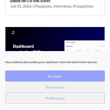
passé de 0 à 1M€ d’ARR
Juil 15, 2026
|
Playbooks
,
Interviews
,
Prospection
Nous utilisons des cookies pour optimiser notre site web et notre service.
Accepter
Tout refuser
Dashboard marketing B2B : KPIs essentiels et
comment les lire
Préférences
Juil 10, 2026
|
Marketing automation
,
Non
catégorisé