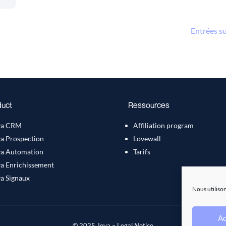
Entrées su
duct
Ressources
va CRM
Affiliation program
va Prospection
Lovewall
va Automation
Tarifs
va Enrichissement
a Signaux
Nous utilison
Ac
© 2025 Jova – Legal Notice